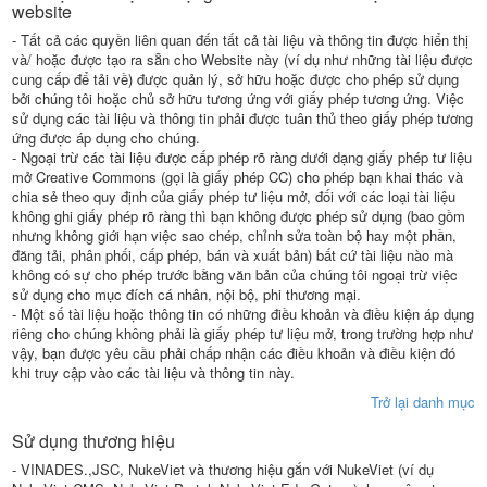
website
- Tất cả các quyền liên quan đến tất cả tài liệu và thông tin được hiển thị
và/ hoặc được tạo ra sẵn cho Website này (ví dụ như những tài liệu được
cung cấp để tải về) được quản lý, sở hữu hoặc được cho phép sử dụng
bởi chúng tôi hoặc chủ sở hữu tương ứng với giấy phép tương ứng. Việc
sử dụng các tài liệu và thông tin phải được tuân thủ theo giấy phép tương
ứng được áp dụng cho chúng.
- Ngoại trừ các tài liệu được cấp phép rõ ràng dưới dạng giấy phép tư liệu
mở Creative Commons (gọi là giấy phép CC) cho phép bạn khai thác và
chia sẻ theo quy định của giấy phép tư liệu mở, đối với các loại tài liệu
không ghi giấy phép rõ ràng thì bạn không được phép sử dụng (bao gồm
nhưng không giới hạn việc sao chép, chỉnh sửa toàn bộ hay một phần,
đăng tải, phân phối, cấp phép, bán và xuất bản) bất cứ tài liệu nào mà
không có sự cho phép trước bằng văn bản của chúng tôi ngoại trừ việc
sử dụng cho mục đích cá nhân, nội bộ, phi thương mại.
- Một số tài liệu hoặc thông tin có những điều khoản và điều kiện áp dụng
riêng cho chúng không phải là giấy phép tư liệu mở, trong trường hợp như
vậy, bạn được yêu cầu phải chấp nhận các điều khoản và điều kiện đó
khi truy cập vào các tài liệu và thông tin này.
Trở lại danh mục
Sử dụng thương hiệu
- VINADES.,JSC, NukeViet và thương hiệu gắn với NukeViet (ví dụ