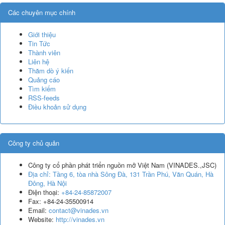
Các chuyên mục chính
Giới thiệu
Tin Tức
Thành viên
Liên hệ
Thăm dò ý kiến
Quảng cáo
Tìm kiếm
RSS-feeds
Điều khoản sử dụng
Công ty chủ quản
Công ty cổ phần phát triển nguồn mở Việt Nam
(
VINADES.,JSC
)
Địa chỉ:
Tầng 6, tòa nhà Sông Đà, 131 Trần Phú, Văn Quán, Hà
Đông, Hà Nội
Điện thoại:
+84-24-85872007
Fax:
+84-24-35500914
Email:
contact@vinades.vn
Website:
http://vinades.vn