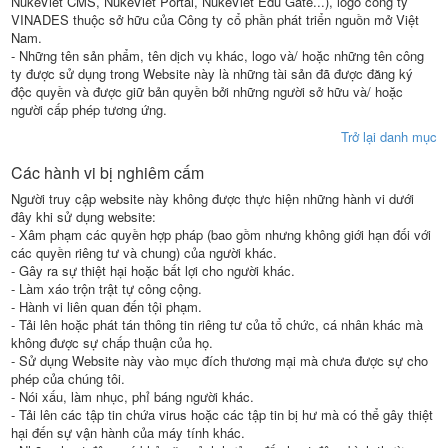
NukeViet CMS, NukeViet Portal, NukeViet Edu Gate...), logo công ty
VINADES thuộc sở hữu của Công ty cổ phần phát triển nguồn mở Việt
Nam.
- Những tên sản phẩm, tên dịch vụ khác, logo và/ hoặc những tên công
ty được sử dụng trong Website này là những tài sản đã được đăng ký
độc quyền và được giữ bản quyền bởi những người sở hữu và/ hoặc
người cấp phép tương ứng.
Trở lại danh mục
Các hành vi bị nghiêm cấm
Người truy cập website này không được thực hiện những hành vi dưới
đây khi sử dụng website:
- Xâm phạm các quyền hợp pháp (bao gồm nhưng không giới hạn đối với
các quyền riêng tư và chung) của người khác.
- Gây ra sự thiệt hại hoặc bất lợi cho người khác.
- Làm xáo trộn trật tự công cộng.
- Hành vi liên quan đến tội phạm.
- Tải lên hoặc phát tán thông tin riêng tư của tổ chức, cá nhân khác mà
không được sự chấp thuận của họ.
- Sử dụng Website này vào mục đích thương mại mà chưa được sự cho
phép của chúng tôi.
- Nói xấu, làm nhục, phỉ báng người khác.
- Tải lên các tập tin chứa virus hoặc các tập tin bị hư mà có thể gây thiệt
hại đến sự vận hành của máy tính khác.