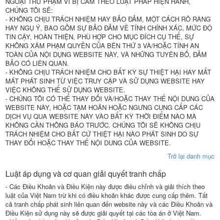
NGOẠI TRỪ PHẠM VI BỊ CẤM THEO LUẬT PHÁP HIỆN HÀNH,
CHÚNG TÔI SẼ:
- KHÔNG CHỊU TRÁCH NHIỆM HAY BẢO ĐẢM, MỘT CÁCH RÕ RÀNG
HAY NGỤ Ý, BAO GỒM SỰ BẢO ĐẢM VỀ TÍNH CHÍNH XÁC, MỨC ĐỘ
TIN CẬY, HOÀN THIỆN, PHÙ HỢP CHO MỤC ĐÍCH CỤ THỂ, SỰ
KHÔNG XÂM PHẠM QUYỀN CỦA BÊN THỨ 3 VÀ/HOẶC TÍNH AN
TOÀN CỦA NỘI DỤNG WEBSITE NÀY, VÀ NHỮNG TUYÊN BỐ, ĐẢM
BẢO CÓ LIÊN QUAN.
- KHÔNG CHỊU TRÁCH NHIỆM CHO BẤT KỲ SỰ THIỆT HẠI HAY MẤT
MÁT PHÁT SINH TỪ VIỆC TRUY CẬP VÀ SỬ DỤNG WEBSITE HAY
VIỆC KHÔNG THỂ SỬ DỤNG WEBSITE.
- CHÚNG TÔI CÓ THỂ THAY ĐỔI VÀ/HOẶC THAY THẾ NỘI DUNG CỦA
WEBSITE NÀY, HOẶC TẠM HOÃN HOẶC NGƯNG CUNG CẤP CÁC
DỊCH VỤ QUA WEBSITE NÀY VÀO BẤT KỲ THỜI ĐIỂM NÀO MÀ
KHÔNG CẦN THÔNG BÁO TRƯỚC. CHÚNG TÔI SẼ KHÔNG CHỊU
TRÁCH NHIỆM CHO BẤT CỨ THIỆT HẠI NÀO PHÁT SINH DO SỰ
THAY ĐỔI HOẶC THAY THẾ NỘI DUNG CỦA WEBSITE.
Trở lại danh mục
Luật áp dụng và cơ quan giải quyết tranh chấp
- Các Điều Khoản và Điều Kiện này được điều chỉnh và giải thích theo
luật của Việt Nam trừ khi có điều khoản khác được cung cấp thêm. Tất
cả tranh chấp phát sinh liên quan đến website này và các Điều Khoản và
Điều Kiện sử dụng này sẽ được giải quyết tại các tòa án ở Việt Nam.