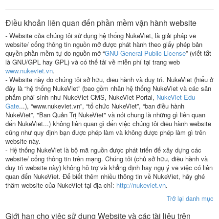
Điều khoản liên quan đến phần mềm vận hành website
- Website của chúng tôi sử dụng hệ thống NukeViet, là giải pháp về
website/ cổng thông tin nguồn mở được phát hành theo giấy phép bản
quyền phần mềm tự do nguồn mở “
GNU General Public License
” (viết tắt
là GNU/GPL hay GPL) và có thể tải về miễn phí tại trang web
www.nukeviet.vn
.
- Website này do chúng tôi sở hữu, điều hành và duy trì. NukeViet (hiểu ở
đây là “hệ thống NukeViet” (bao gồm nhân hệ thống NukeViet và các sản
phẩm phái sinh như NukeViet CMS, NukeViet Portal,
NukeViet Edu
Gate
...), “www.nukeviet.vn”, “tổ chức NukeViet”, “ban điều hành
NukeViet”, "Ban Quản Trị NukeViet" và nói chung là những gì liên quan
đến NukeViet...) không liên quan gì đến việc chúng tôi điều hành website
cũng như quy định bạn được phép làm và không được phép làm gì trên
website này.
- Hệ thống NukeViet là bộ mã nguồn được phát triển để xây dựng các
website/ cổng thông tin trên mạng. Chúng tôi (chủ sở hữu, điều hành và
duy trì website này) không hỗ trợ và khẳng định hay ngụ ý về việc có liên
quan đến NukeViet. Để biết thêm nhiều thông tin về NukeViet, hãy ghé
thăm website của NukeViet tại địa chỉ:
http://nukeviet.vn
.
Trở lại danh mục
Giới hạn cho việc sử dụng Website và các tài liệu trên