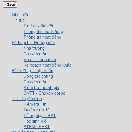
Close
Giới thiệu
Tin tức
Tin tức - Sự kiện
Thông tin nhà trường
Thông tin hoạt động
Kế hoạch – Hướng dẫn
Nhà trường
Chuyên môn
Đoàn Thanh niên
Kế hoạch hoạt động khác
Bồi dưỡng – Tập huấn
Công tác chung
Chuyên môn
Kiểm tra - đánh giá
CNTT - Chuyển đổi số
Thi - Tuyển sinh
Kiểm tra - thi
Tuyển sinh 10
Tốt nghiệp THPT
Học sinh giỏi
STEM - KHKT