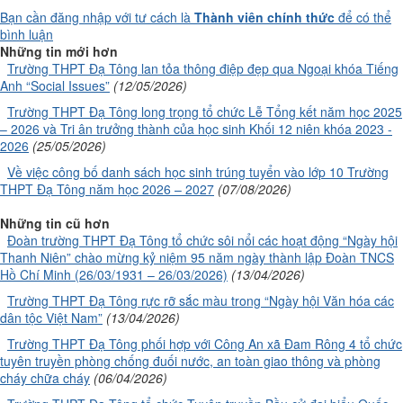
Bạn cần đăng nhập với tư cách là
Thành viên chính thức
để có thể
bình luận
Những tin mới hơn
Trường THPT Đạ Tông lan tỏa thông điệp đẹp qua Ngoại khóa Tiếng
Anh “Social Issues”
(12/05/2026)
Trường THPT Đạ Tông long trọng tổ chức Lễ Tổng kết năm học 2025
– 2026 và Tri ân trưởng thành của học sinh Khối 12 niên khóa 2023 -
2026
(25/05/2026)
Về việc công bố danh sách học sinh trúng tuyển vào lớp 10 Trường
THPT Đạ Tông năm học 2026 – 2027
(07/08/2026)
Những tin cũ hơn
Đoàn trường THPT Đạ Tông tổ chức sôi nổi các hoạt động “Ngày hội
Thanh Niên” chào mừng kỷ niệm 95 năm ngày thành lập Đoàn TNCS
Hồ Chí Minh (26/03/1931 – 26/03/2026)
(13/04/2026)
Trường THPT Đạ Tông rực rỡ sắc màu trong “Ngày hội Văn hóa các
dân tộc Việt Nam”
(13/04/2026)
Trường THPT Đạ Tông phối hợp với Công An xã Đam Rông 4 tổ chức
tuyên truyền phòng chống đuối nước, an toàn giao thông và phòng
cháy chữa cháy
(06/04/2026)