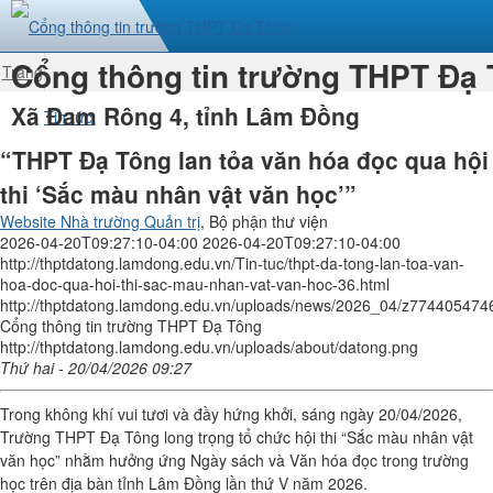
Cổng thông tin trường THPT Đạ
Trang
nhất
Xã Đam Rông 4, tỉnh Lâm Đồng
Tin tức
“THPT Đạ Tông lan tỏa văn hóa đọc qua hội
thi ‘Sắc màu nhân vật văn học’”
Website Nhà trường Quản trị
, Bộ phận thư viện
2026-04-20T09:27:10-04:00
2026-04-20T09:27:10-04:00
http://thptdatong.lamdong.edu.vn/Tin-tuc/thpt-da-tong-lan-toa-van-
hoa-doc-qua-hoi-thi-sac-mau-nhan-vat-van-hoc-36.html
http://thptdatong.lamdong.edu.vn/uploads/news/2026_04/z7744054
Cổng thông tin trường THPT Đạ Tông
http://thptdatong.lamdong.edu.vn/uploads/about/datong.png
Thứ hai - 20/04/2026 09:27
Trong không khí vui tươi và đầy hứng khởi, sáng ngày 20/04/2026,
Trường THPT Đạ Tông long trọng tổ chức hội thi “Sắc màu nhân vật
văn học” nhằm hưởng ứng Ngày sách và Văn hóa đọc trong trường
học trên địa bàn tỉnh Lâm Đồng lần thứ V năm 2026.