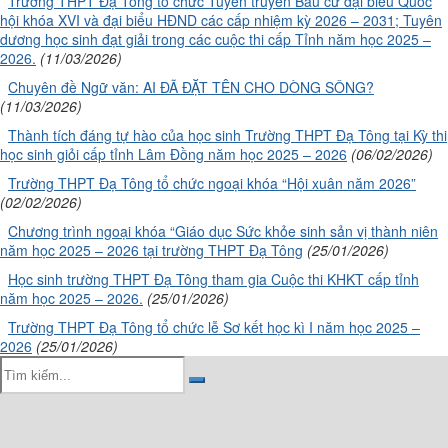
Trường THPT Đạ Tông tổ chức Tuyên truyền Bầu cử đại biểu Quốc
hội khóa XVI và đại biểu HĐND các cấp nhiệm kỳ 2026 – 2031; Tuyên
dương học sinh đạt giải trong các cuộc thi cấp Tỉnh năm học 2025 –
2026.
(11/03/2026)
Chuyên đề Ngữ văn: AI ĐÃ ĐẶT TÊN CHO DÒNG SÔNG?
(11/03/2026)
Thành tích đáng tự hào của học sinh Trường THPT Đạ Tông tại Kỳ thi
học sinh giỏi cấp tỉnh Lâm Đồng năm học 2025 – 2026
(06/02/2026)
Trường THPT Đạ Tông tổ chức ngoại khóa “Hội xuân năm 2026”
(02/02/2026)
Chương trình ngoại khóa “Giáo dục Sức khỏe sinh sản vị thành niên
năm học 2025 – 2026 tại trường THPT Đạ Tông
(25/01/2026)
Học sinh trường THPT Đạ Tông tham gia Cuộc thi KHKT cấp tỉnh
năm học 2025 – 2026.
(25/01/2026)
Trường THPT Đạ Tông tổ chức lễ Sơ kết học kì I năm học 2025 –
2026
(25/01/2026)