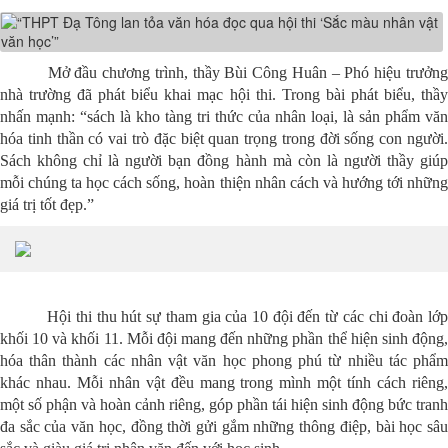
Mở đầu chương trình, thầy Bùi Công Huân – Phó hiệu trưởng
nhà trường đã phát biểu khai mạc hội thi. Trong bài phát biểu, thầy
nhấn mạnh: “sách là kho tàng tri thức của nhân loại, là sản phẩm văn
hóa tinh thần có vai trò đặc biệt quan trọng trong đời sống con người.
Sách không chỉ là người bạn đồng hành mà còn là người thầy giúp
mỗi chúng ta học cách sống, hoàn thiện nhân cách và hướng tới những
giá trị tốt đẹp.”
Hội thi thu hút sự tham gia của 10 đội đến từ các chi đoàn lớp
khối 10 và khối 11. Mỗi đội mang đến những phần thể hiện sinh động,
hóa thân thành các nhân vật văn học phong phú từ nhiều tác phẩm
khác nhau. Mỗi nhân vật đều mang trong mình một tính cách riêng,
một số phận và hoàn cảnh riêng, góp phần tái hiện sinh động bức tranh
đa sắc của văn học, đồng thời gửi gắm những thông điệp, bài học sâu