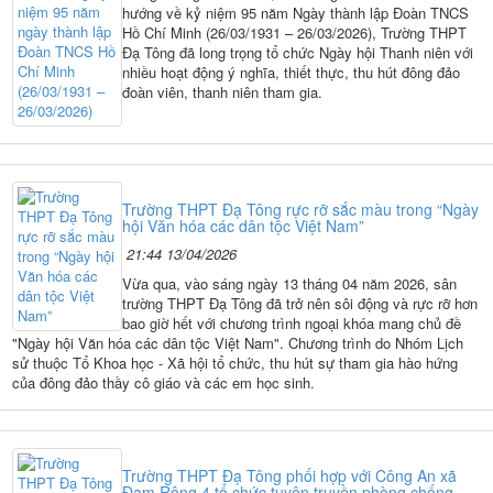
hướng về kỷ niệm 95 năm Ngày thành lập Đoàn TNCS
Hồ Chí Minh (26/03/1931 – 26/03/2026), Trường THPT
Đạ Tông đã long trọng tổ chức Ngày hội Thanh niên với
nhiều hoạt động ý nghĩa, thiết thực, thu hút đông đảo
đoàn viên, thanh niên tham gia.
Trường THPT Đạ Tông rực rỡ sắc màu trong “Ngày
hội Văn hóa các dân tộc Việt Nam”
21:44 13/04/2026
Vừa qua, vào sáng ngày 13 tháng 04 năm 2026, sân
trường THPT Đạ Tông đã trở nên sôi động và rực rỡ hơn
bao giờ hết với chương trình ngoại khóa mang chủ đề
"Ngày hội Văn hóa các dân tộc Việt Nam". Chương trình do Nhóm Lịch
sử thuộc Tổ Khoa học - Xã hội tổ chức, thu hút sự tham gia hào hứng
của đông đảo thầy cô giáo và các em học sinh.
Trường THPT Đạ Tông phối hợp với Công An xã
Đam Rông 4 tổ chức tuyên truyền phòng chống